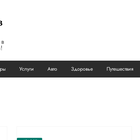
в
 в
!
ары
Услуги
Авто
Здоровье
Путешествия