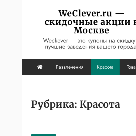
Перейти
WeClever.ru —
к
скидочные акции 
содержимому
Москве
Weckever — это купоны на скидку
лучшие заведения вашего города
Развлечения
Красота
Тов
Рубрика:
Красота