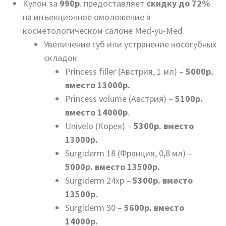
Купон за
990р
. предоставляет
скидку до 72%
на инъекционное омоложение в
косметологическом салоне Med-yu-Med
Увеличение губ или устранение носогубных
складок
Princess filler (Австрия, 1 мл) –
5000р.
вместо 13000р.
Princess volume (Австрия) –
5100р.
вместо 14000р
.
Univelo (Корея) –
5300р. вместо
13000р.
Surgiderm 18 (Франция, 0,8 мл) –
5000р. вместо 13500р.
Surgiderm 24хр –
5300р. вместо
13500р.
Surgiderm 30 –
5600р. вместо
14000р.