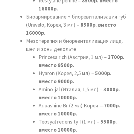
Restylane perline –
8500р. вместо
16000р.
Биоармирование + биоревитализация губ
(Univelo, Корея, 3 мл) –
8500р. вместо
16000р.
Мезотерапия и биоревитализация лица,
шеи и зоны декольте
Princess rich (Австрия, 1 мл) –
3700р.
вместо 9500р.
Hyaron (Корея, 2,5 мл) –
5000р.
вместо 9000р.
Amino-jal (Италия, 1,5 мл) –
3000р.
вместо 10000р.
Aquashine Br (2 мл) Корея —
7000р.
вместо 10000р.
Teosyal redensity I (1 мл) –
5500р.
вместо 10000р.