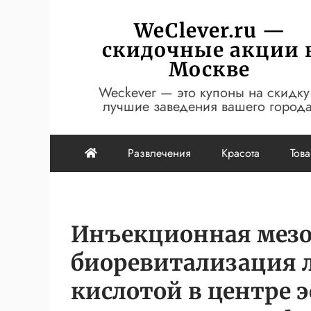
Перейти
WeClever.ru —
к
скидочные акции 
содержимому
Москве
Weckever — это купоны на скидку
лучшие заведения вашего города
Развлечения
Красота
Тов
Инъекционная мезо
биоревитализация 
кислотой в центре 