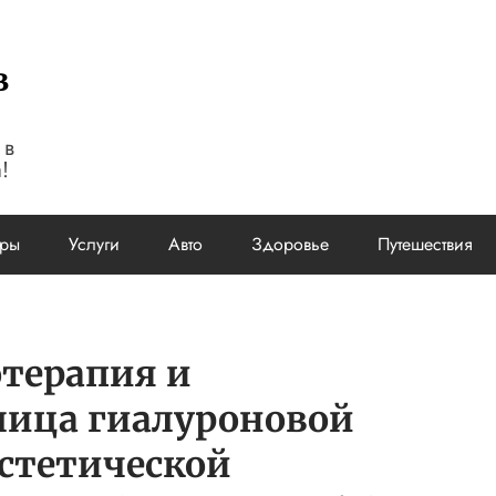
в
 в
!
ары
Услуги
Авто
Здоровье
Путешествия
терапия и
лица гиалуроновой
эстетической