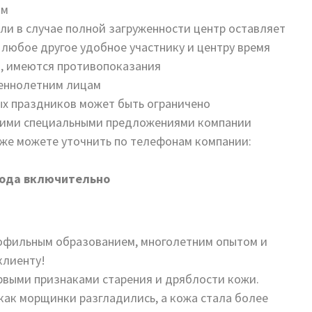
ым
или в случае полной загруженности центр оставляет
 любое другое удобное участнику и центру время
, имеются противопоказания
шеннолетним лицам
ых праздников может быть ограничено
ругими специальными предложениями компании
же можете уточнить по телефонам компании:
года включительно
офильным образованием, многолетним опытом и
клиенту!
рвыми признаками старения и дряблости кожи.
 как морщинки разгладились, а кожа стала более