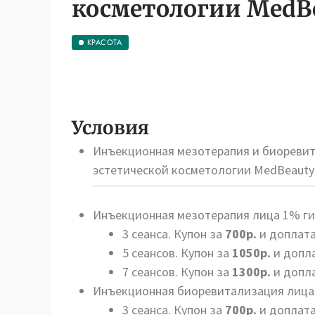
косметологии MedBe
КРАСОТА
Условия
Инъекционная мезотерапия и биоревит
эстетической косметологии MedBeauty
Инъекционная мезотерапия лица 1% гиа
3 сеанса. Купон за
700р.
и доплата
5 сеансов. Купон за
1050р.
и допла
7 сеансов. Купон за
1300р.
и допла
Инъекционная биоревитализация лица 3
3 сеанса. Купон за
700р.
и доплата