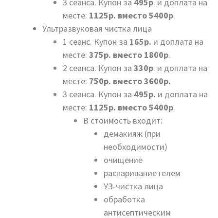
3 сеанса. Купон за
495р
. и доплата на
месте:
1125р. вместо 5400р
.
Ультразвуковая чистка лица
1 сеанс. Купон за
165р.
и доплата на
месте:
375р. вместо 1800р
.
2 сеанса. Купон за
330р
. и доплата на
месте:
750р. вместо 3600р.
3 сеанса. Купон за
495р.
и доплата на
месте:
1125р. вместо 5400р
.
В стоимость входит:
демакияж (при
необходимости)
очищение
распаривание гелем
УЗ-чистка лица
обработка
антисептическим