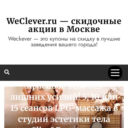
Перейти
к
содержимому
WeClever.ru — скидочные
акции в Москве
Weckever — это купоны на скидку в лучшие
заведения вашего города!
Красивое тело без
лишних усилий! 5, 10 или
15 сеансов LPG-массажа в
студии эстетики тела