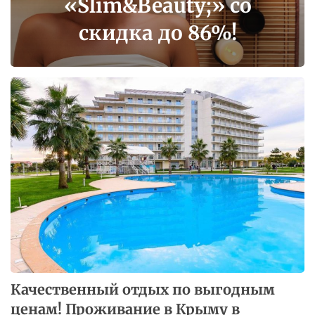
со
курс в школе визаж
!
«Pretty Woman» со
скидкой до 90%!
Качественный отдых по выгодным