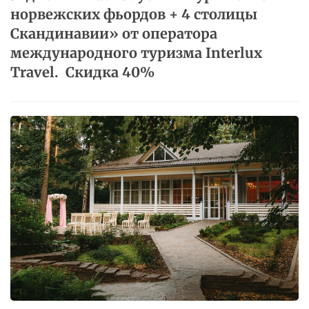
5-дневный​ ​автобусный​ ​тур​ ​«Регион​ ​
норвежских​ ​фьордов​ ​+​ ​4​ ​столицы
Скандинавии»​ ​от​​ ​​оператора​ ​
международного​​ ​​туризма​​ ​​Interlux​​ ​​
Travel.​ ​ Скидка 40%