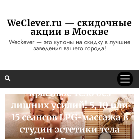
Перейти
к
содержимому
WeClever.ru — скидочные
акции в Москве
Weckever — это купоны на скидку в лучшие
заведения вашего города!
Неповторимый образ
ез
все случаи жизни.
0 или
Мастер-класс по Ma
ажа в
Up, курс «Сам себе
тела
визажист» или полн