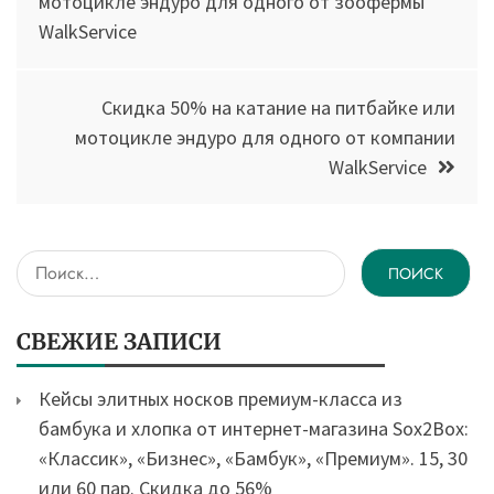
мотоцикле эндуро для одного от зоофермы
WalkService
записям
Скидка 50% на катание на питбайке или
мотоцикле эндуро для одного от компании
WalkService
Найти:
СВЕЖИЕ ЗАПИСИ
Кейсы элитных носков премиум-класса из
бамбука и хлопка от интернет-магазина Sox2Box:
«Классик», «Бизнес», «Бамбук», «Премиум». 15, 30
или 60 пар. Скидка до 56%