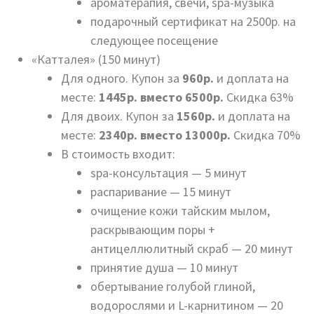
ароматерапия, свечи, spa-музыка
подарочный сертификат на 2500р. на
следующее посещение
«Катталея» (150 минут)
Для одного. Купон за
960р.
и доплата на
месте:
1445р. вместо 6500р.
Скидка 63%
Для двоих. Купон за
1560р.
и доплата на
месте:
2340р. вместо 13000р.
Скидка 70%
В стоимость входит:
spa-консультация — 5 минут
распаривание — 15 минут
очищение кожи тайским мылом,
раскрывающим поры +
антицеллюлитный скраб — 20 минут
принятие душа — 10 минут
обертывание голубой глиной,
водорослями и L-карнитином — 20