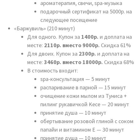
ароматерапия, свечи, spa-музыка
подарочный сертификат на 5000р. на
следующее посещение
«Баржувиль» (210 минут)
Для одного. Купон за
1400р.
и доплата на
месте:
2110р. вместо 9000р.
Скидка 61%
Для двоих. Купон за
2300р.
и доплата на
месте:
3460р. вместо 18000р.
Скидка 68%
В стоимость входит:
spa-консультация — 5 минут
распаривание в парной — 15 минут
очищение кожи мылом из Туниса +
пилинг рукавичкой Kecе — 20 минут
принятие душа — 10 минут
обертывание розовой глиной с соком
папайи и витамином Е — 30 минут
принятие душа — 10 минут