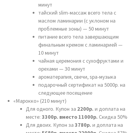
минут
тайский slim-массаж всего тела с
маслом ламинарии (с уклоном на
проблемные зоны) — 50 минут
питание всего тела завершающим
финальным кремом с ламинарией —
10 минут
чайная церемония с сухофруктами и
орехами — 30 минут
ароматерапия, свечи, spa-музыка
подарочный сертификат на 5000р. на
следующее посещение
«Марокко» (210 минут)
Для одного. Купон за
2200р.
и доплата на
месте:
3300р. вместо 11000р.
Скидка 50%
Для двоих. Купон за
3780р.
и доплата на
месте:
5680р. вместо 22000р.
Скидка 57%