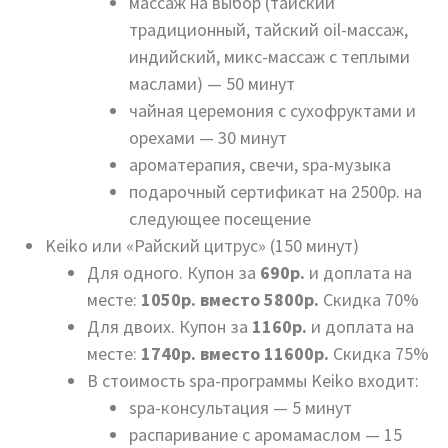
массаж на выбор (тайский
традиционный, тайский oil-массаж,
индийский, микс-массаж с теплыми
маслами) — 50 минут
чайная церемония с сухофруктами и
орехами — 30 минут
ароматерапия, свечи, spa-музыка
подарочный сертификат на 2500р. на
следующее посещение
Keiko или «Райский цитрус» (150 минут)
Для одного. Купон за
690р.
и доплата на
месте:
1050р. вместо 5800р.
Скидка 70%
Для двоих. Купон за
1160р.
и доплата на
месте:
1740р. вместо 11600р.
Скидка 75%
В стоимость spa-программы Keiko входит:
spa-консультация — 5 минут
распаривание с аромамаслом — 15