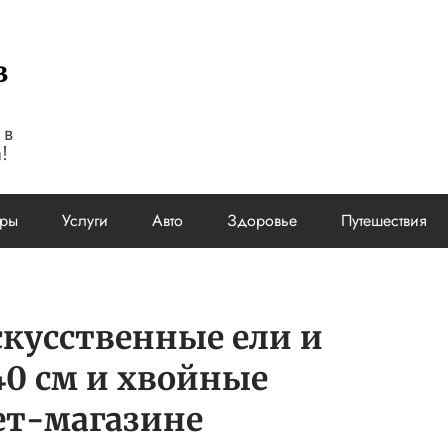
в
 в
!
ары
Услуги
Авто
Здоровье
Путешествия
скусственные ели и
40 см и хвойные
ет-магазине