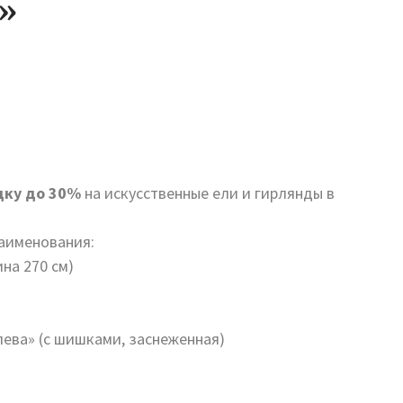
»
дку до 30%
на искусственные ели и гирлянды в
аименования:
на 270 см)
лева» (с шишками, заснеженная)