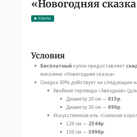
«Новогодняя сказка
ТОВАРЫ
Условия
Бесплатный
купон предоставляет
ски
магазине «Новогодняя сказка»
Скидка 30% действует на следующие н
Хвойная гирлянда «Звездная» (дли
Диаметр 20 см —
815р
.
Диаметр 30 см —
890р
.
Искусственная ель «Снежная коро
120 см —
2544р
.
150 см —
3990р
.