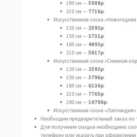
180 см —
5988р
.
210 см —
7716р
.
Искусственная сосна «Новогодняя
120 см —
2593р
.
150 см —
3731р
.
180 см —
4893р
.
210 см —
5817р
.
Искусственная сосна «Снежная ко
120 см —
2593р
.
150 см —
3796р
.
180 см —
6136р
.
210 см —
7765р
.
240 см —
10790р
.
Искусственная сосна «Лапландия»
Необходим предварительный заказ по 
Для получения скидки необходимо соо
телефону или указать при оформлении 