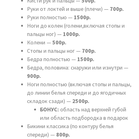
Кисти рук и пальцы —
500р.
Руки от локтей и выше (плечи) —
700р.
Руки полностью —
1500р.
Ноги до колен (голени,включая стопы и
пальцы ног) —
1000р.
Колени —
500р.
Стопы и пальцы ног —
700р.
Бедра полностью —
1500р.
Бедра, половина: снаружи или изнутри —
900р.
Ноги полностью (включая стопы и пальцы,
до линии белья спереди и до ягодичных
складок сзади) —
2500р.
БОНУС:
область над верхней губой
или область подбородка в подарок
Бикини классика (по контуру белья
спереди) —
800р.