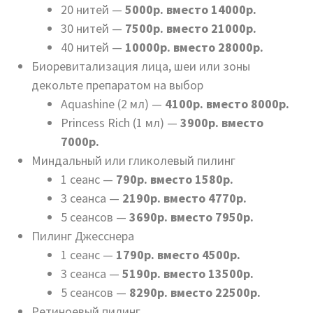
20 нитей —
5000р. вместо 14000р.
30 нитей —
7500р. вместо 21000р.
40 нитей —
10000р. вместо 28000р.
Биоревитализация лица, шеи или зоны
декольте препаратом на выбор
Aquashine (2 мл) —
4100р. вместо 8000р.
Princess Rich (1 мл) —
3900р. вместо
7000р.
Миндальный или гликолевый пилинг
1 сеанс —
790р. вместо 1580р.
3 сеанса —
2190р. вместо 4770р.
5 сеансов —
3690р. вместо 7950р.
Пилинг Джесснера
1 сеанс —
1790р. вместо 4500р.
3 сеанса —
5190р. вместо 13500р.
5 сеансов —
8290р. вместо 22500р.
Ретиноевый пилинг