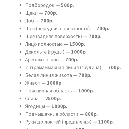
Подбородок —
500р.
Щеки —
700р.
Лоб —
700р.
Шея (передняя поверхность) —
700р.
Шея (задняя поверхость) —
700р.
Лицо полностью —
1500р.
Декольте (грудь ) —
1000р.
Ареолы сосков —
700р.
Интрамаммарная линия (грудина) —
700р.
Белая линия живота —
700р.
Живот —
1000р.
Поясничная область —
1000р.
Спина —
2500р.
Ягодицы —
1000р.
Подмышечные области —
800р.
Руки до локтей (предплечья) —
1100р.