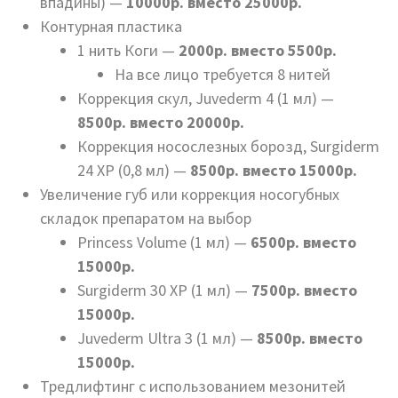
впадины) —
10000р. вместо 25000р.
Контурная пластика
1 нить Коги —
2000р. вместо 5500р.
На все лицо требуется 8 нитей
Коррекция скул, Juvederm 4 (1 мл) —
8500р. вместо 20000р.
Коррекция носослезных борозд, Surgiderm
24 ХР (0,8 мл) —
8500р. вместо 15000р.
Увеличение губ или коррекция носогубных
складок препаратом на выбор
Princess Volume (1 мл) —
6500р. вместо
15000р.
Surgiderm 30 XP (1 мл) —
7500р. вместо
15000р.
Juvederm Ultra 3 (1 мл) —
8500р. вместо
15000р.
Тредлифтинг с использованием мезонитей