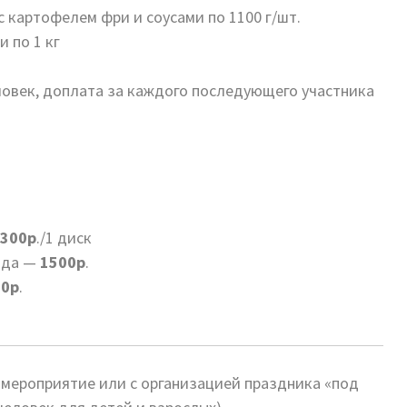
с картофелем фри и соусами по 1100 г/шт.
 по 1 кг
ловек, доплата за каждого последующего участника
300р
./1 диск
ада —
1500р
.
00р
.
 мероприятие или с организацией праздника «под