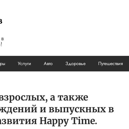
в
 в
!
ары
Услуги
Авто
Здоровье
Путешествия
взрослых, а также
ождений и выпускных в
азвития Happy Time.