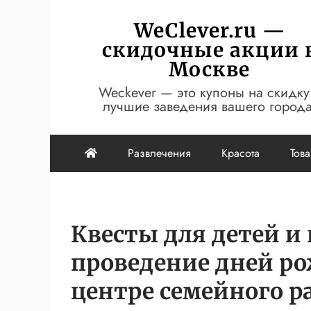
Перейти
WeClever.ru —
к
скидочные акции 
содержимому
Москве
Weckever — это купоны на скидку
лучшие заведения вашего города
Развлечения
Красота
Тов
Квесты для детей и 
проведение дней р
центре семейного р