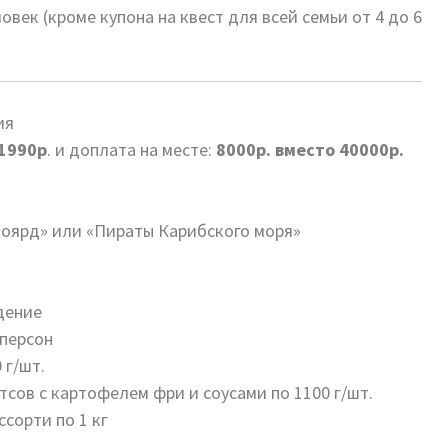
век (кроме купона на квест для всей семьи от 4 до 6
ия
1990р
. и доплата на месте:
8000р. вместо 40000р.
Боярд» или «Пираты Карибского моря»
дение
 персон
 г/шт.
тсов с картофелем фри и соусами по 1100 г/шт.
ссорти по 1 кг