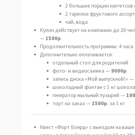
2 большие порции наггетсов 
2 тарелки фруктового ассорти
чай, вода
Купон действует на компанию до 20 че
—
1500р
.
Продолжительность программы: 4 часа
Дополнительно оплачивается:
отдельный стол для родителей
фото- и видеосъемка —
9000р
.
запись диска «Мой выпускной!» —
шоколадный фонтан с 1 кг шокол
генератор мыльный пузырей —
10
торт на заказ —
1500р
. за 1 кг
Квест «Форт Боярд» с выездом на ваше