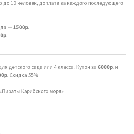
ю до 10 человек, доплата за каждого последующего
ада —
1500р
.
00р
.
ля детского сада или 4 класса. Купон за
6000р
. и
00р
. Скидка 55%
 «Пираты Карибского моря»
.