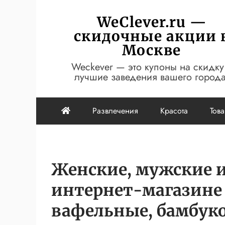
Перейти
WeClever.ru —
к
скидочные акции 
содержимому
Москве
Weckever — это купоны на скидку
лучшие заведения вашего города
Развлечения
Красота
Тов
Женские, мужские и
интернет-магазине 
вафельные, бамбук