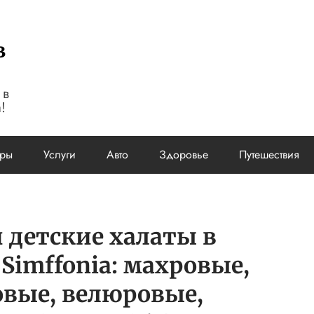
в
 в
!
ары
Услуги
Авто
Здоровье
Путешествия
 детские халаты в
Simffonia: махровые,
овые, велюровые,