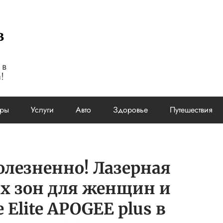
в
 в
!
ары
Услуги
Авто
Здоровье
Путешествия
лезненно! Лазерная
х зон для женщин и
Elite APOGEE plus в