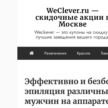
Перейти
WeClever.ru —
к
скидочные акции 
содержимому
Москве
Weckever — это купоны на скидку
лучшие заведения вашего города
Развлечения
Красота
Тов
Эффективно и безбо
эпиляция различны
мужчин на аппарате 