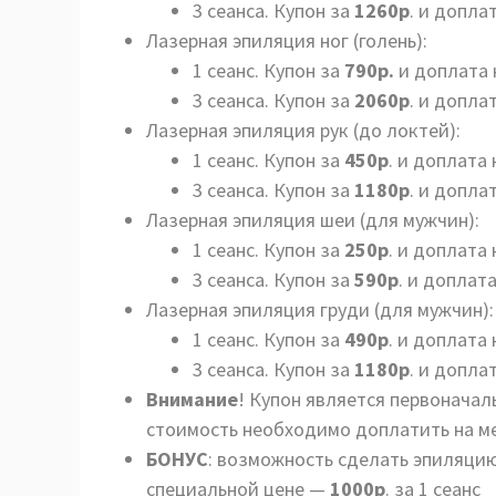
3 сеанса. Купон за
12
60р
. и допла
Лазерная эпиляция ног (голень):
1 сеанс. Купон за
790р
.
и доплата 
3 сеанса. Купон за
2060р
. и допла
Лазерная эпиляция рук (до локтей):
1 сеанс. Купон за
450р
. и доплата 
3 сеанса. Купон за
1180р
. и допла
Лазерная эпиляция шеи (для мужчин):
1 сеанс. Купон за
250р
. и доплата 
3 сеанса. Купон за
590р
. и доплат
Лазерная эпиляция груди (для мужчин):
1 сеанс. Купон за
490р
. и доплата 
3 сеанса. Купон за
1180р
. и допла
Внимание
! Купон является первонача
стоимость необходимо доплатить на м
БОНУС
: возможность сделать эпиляцию
специальной цене —
1000р
. за 1 сеанс