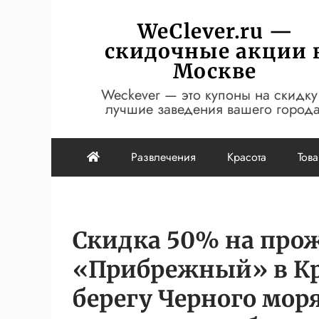
Перейти
WeClever.ru —
к
скидочные акции 
содержимому
Москве
Weckever — это купоны на скидку
лучшие заведения вашего города
Развлечения
Красота
Тов
Скидка 50% на прож
«Прибрежный» в Кр
берегу Черного моря