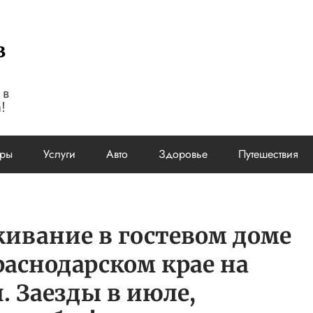
в
 в
!
ары
Услуги
Авто
Здоровье
Путешествия
ивание в гостевом доме
аснодарском крае на
. Заезды в июле,